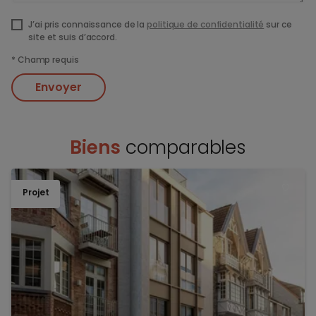
J’ai pris connaissance de la
politique de confidentialité
sur ce
site et suis d’accord.
*
Champ requis
Envoyer
Biens
comparables
Projet
TOEV