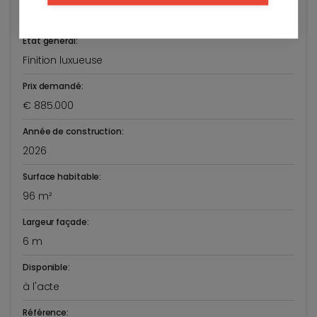
Knokke-Heist
Etat général:
Finition luxueuse
Prix demandé:
€ 885.000
Année de construction:
2026
Surface habitable:
96 m²
Largeur façade:
6 m
Disponible:
à l'acte
Référence: