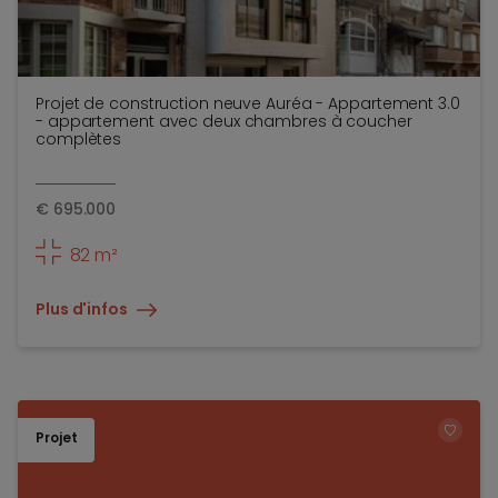
Projet de construction neuve Auréa - Appartement 3.0
- appartement avec deux chambres à coucher
complètes
€
695.000
82 m²
Plus d'infos
Projet
TOEV