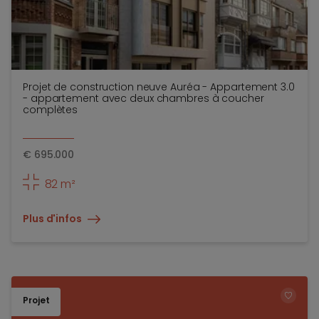
Projet de construction neuve Auréa - Appartement 3.0
- appartement avec deux chambres à coucher
complètes
€
695.000
82 m²
Plus d'infos
Projet
TOEV