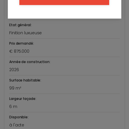
Adresse:
Patriottenstraat 60/12
Knokke-Heist
Etat général:
Finition luxueuse
Prix demandé:
€ 875.000
Année de construction:
2026
Surface habitable:
99 m²
Largeur façade:
6 m
Disponible:
à l'acte