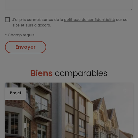
J’ai pris connaissance de la
politique de confidentialité
sur ce
site et suis d’accord.
*
Champ requis
Envoyer
Biens
comparables
Projet
TOEV