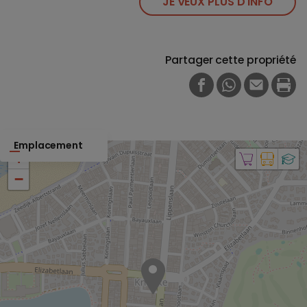
JE VEUX PLUS D'INFO
Partager cette propriété
FACEBOOK
WHATSAPP
E-MAIL
PRI
Emplacement
+
−