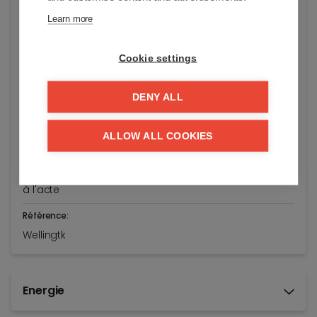
Learn more
Adresse:
August Dansestraat 12/42
Knokke
Cookie settings
Etat général:
DENY ALL
Finition luxueuse
Prix demandé:
ALLOW ALL COOKIES
€ 995.000
Disponible:
à l'acte
Référence:
Wellingtk
Energie