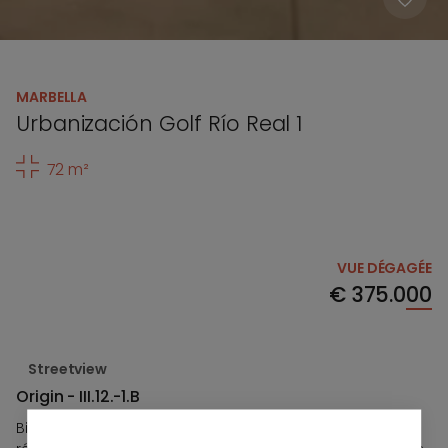
MARBELLA
Urbanización Golf Río Real 1
72 m²
VUE DÉGAGÉE
€
375.000
Streetview
Origin - III.12.-1.B
Bienvenue à Origin Marbella - un nouveau complexe