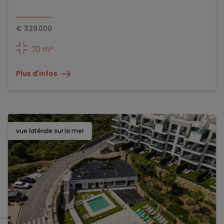
€
328.000
70 m²
Plus d'infos
vue latérale sur la mer
TOEV