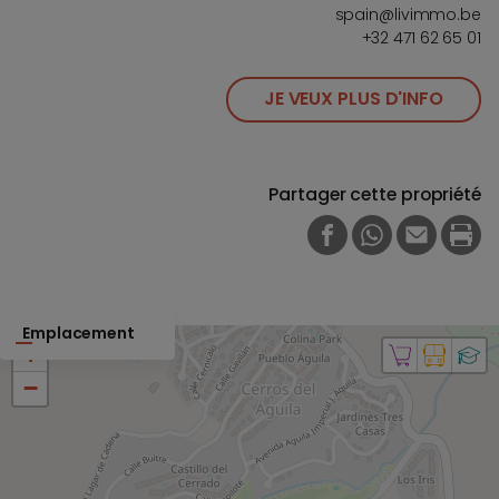
spain@livimmo.be
+32 471 62 65 01
JE VEUX PLUS D'INFO
Partager cette propriété
FACEBOOK
WHATSAPP
E-MAIL
PRI
Emplacement
+
−