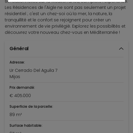
sensationnelles sur la Méditerranée, complète l'expérience.
Les Résidences de l'Aigle ne sont pas seulement un projet
résidentiel ; c'est un chez-soi où la mer, la nature, la
tranquillité et le confort se rejoignent pour créer un
environnement de vie privilégié. Explorez les possibilités et
découvrez votre nouveau chez-vous en Méditerranée !
Général
Adresse:
Ur Cerrado Del Aguila 7
Mijas
Prix demandé:
€ 405.000
Superficie de la parcelle:
89 m²
Surface habitable: