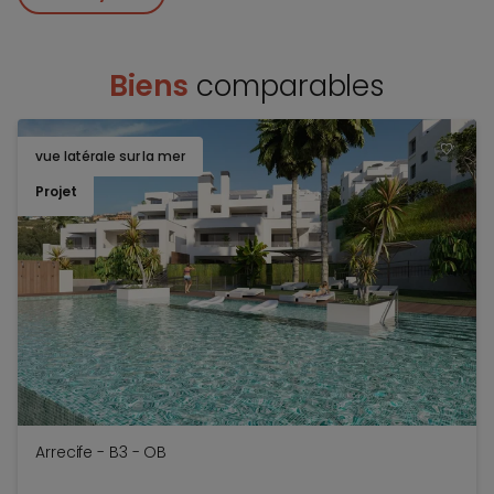
Biens
comparables
vue latérale sur la mer
TOEV
Projet
Arrecife - B3 - OB