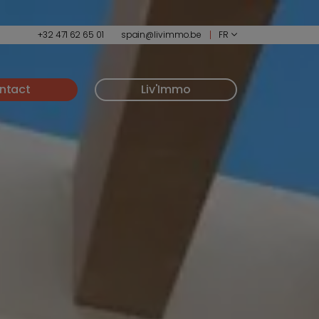
+32 471 62 65 01
spain@livimmo.be
FR
ntact
Liv'Immo