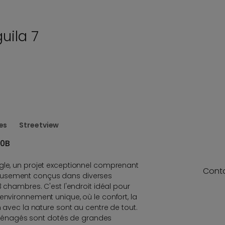
uila 7
es
Streetview
-0B
gle, un projet exceptionnel comprenant
Cont
eusement conçus dans diverses
3 chambres. C'est l'endroit idéal pour
environnement unique, où le confort, la
n avec la nature sont au centre de tout.
énagés sont dotés de grandes