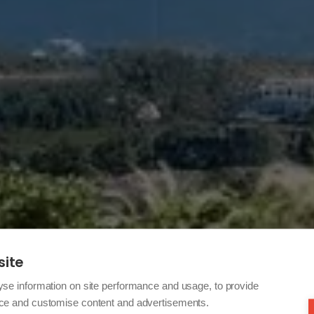
site
yse information on site performance and usage, to provide
nce and customise content and advertisements.