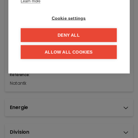
Learn more
Knokke-Heist
Etat général:
Cookie settings
Prêt à s'installer
Prix demandé:
DENY ALL
€ 770.000
ALLOW ALL COOKIES
Disponible:
à l'acte
Référence:
Natantk
Energie
Division