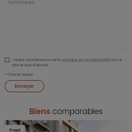
Remarques
J’ai pris connaissance de la
politique de confidentialité
sur ce
site et suis d’accord.
*
Champ requis
Envoyer
Biens
comparables
Projet
TOEV