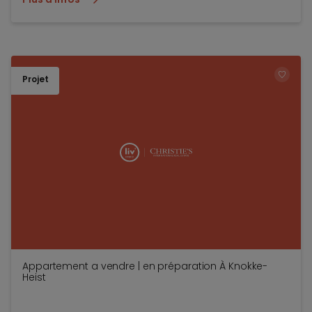
Projet
TOEV
Appartement a vendre | en préparation À Knokke-
Heist