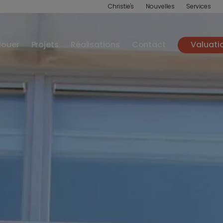
Christie's
Nouvelles
Services
louer
Projets
Réalisations
Contact
Valuati