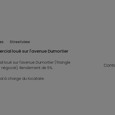
2
es
Streetview
ercial loué sur l'avenue Dumortier
l loué sur l'avenue Dumortier (Triangle
Cont
jà négocié). Rendement de 5%.
al à charge du locataire.