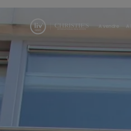
Passer le menu et aller au contenu
A vendre
A 