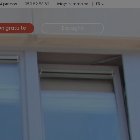
A propos
050 62 53 62
info@livimmo.be
FR
on gratuite
Espagne