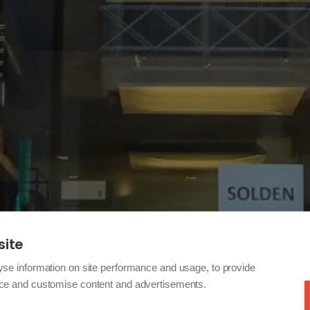
site
yse information on site performance and usage, to provide
nce and customise content and advertisements.