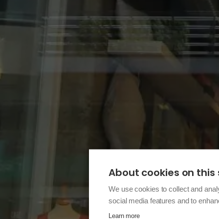
About cookies on this 
We use cookies to collect and anal
social media features and to enha
Learn more