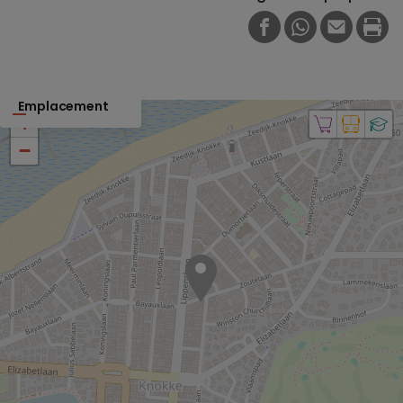
FACEBOOK
WHATSAPP
E-MAIL
PRI
Emplacement
+
−