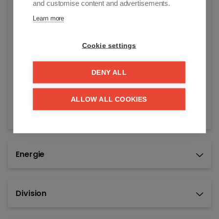
and customise content and advertisements.
Zoutelaan 20
Learn more
Knokke-Heist
Prix demandé:
Cookie settings
€ 225.000
Disponible:
DENY ALL
à l'acte
ALLOW ALL COOKIES
Référence:
natantk
Energie
Division