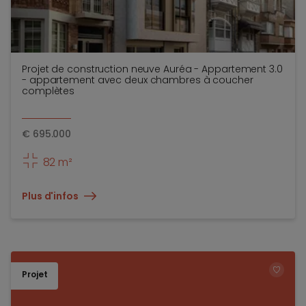
Projet de construction neuve Auréa - Appartement 3.0
- appartement avec deux chambres à coucher
complètes
€
695.000
82 m²
Plus d'infos
Projet
TOEV