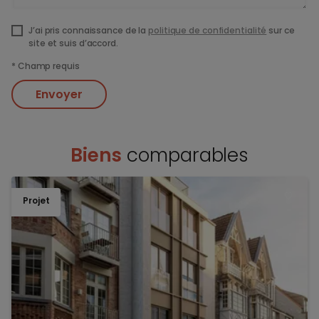
J’ai pris connaissance de la
politique de confidentialité
sur ce
site et suis d’accord.
*
Champ requis
Envoyer
Biens
comparables
Projet
TOEV