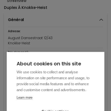
Streetview
Duplex
À Knokke-Heist
Général
Adresse:
August Dansestraat 12/43
Knokke-Heist
Prix demandé:
€ 829.000
About cookies on this site
Année de construction:
We use cookies to collect and analyse
1993
information on site performance and usage, to
Année de rénovation:
provide social media features and to enhance
and customise content and advertisements.
2024
Learn more
Surface habitable:
115 m²