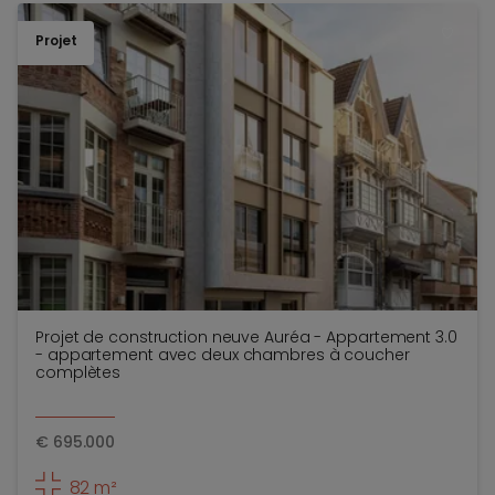
Projet
TOEV
Projet de construction neuve Auréa - Appartement 3.0
- appartement avec deux chambres à coucher
complètes
€
695.000
82 m²