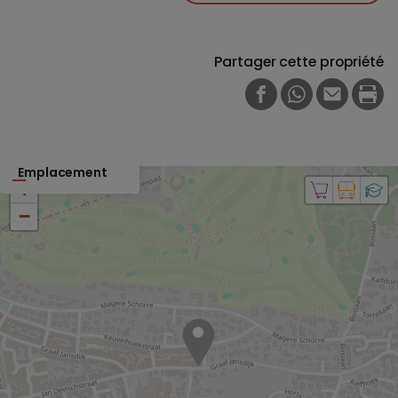
Partager cette propriété
FACEBOOK
WHATSAPP
E-MAIL
PRI
Emplacement
+
−